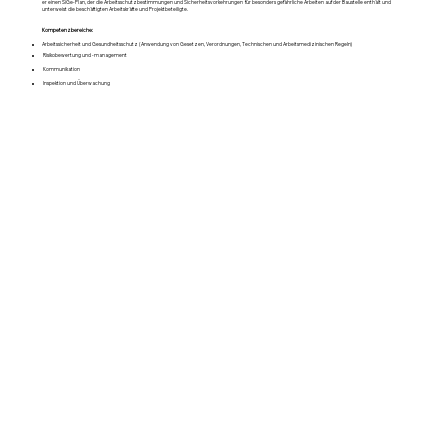
er einen SiGe-Plan, der die Arbeitsschutzbestimmungen und Sicherheitsvorkehrungen für besonders gefährliche Arbeiten auf der Baustelle enthält und
unterweist die beschäftigten Arbeitskräfte und Projektbeteiligte.
Kompetenzbereiche:
Arbeitssicherheit und Gesundheitsschutz (Anwendung von Gesetzen, Verordnungen, Technischen und Arbeitsmedizinischen Regeln)
Risikobewertung und -management
Kommunikation
Inspektion und Überwachung