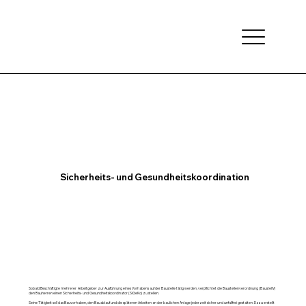
Sicherheits- und Gesundheitskoordination
Sobald Beschäftigte mehrerer Arbeitgeber zur Ausführung eines Vorhabens auf der Baustelle tätig werden, verpflichtet die Baustellenverordnung (BaustellV)
den Bauherren einen Sicherheits- und Gesundheitskoordinator (SiGeKo) zu stellen.
Seine Tätigkeit soll das Bauvorhaben, den Bauablauf und die späteren Arbeiten an der baulichen Anlage jederzeit sicher und unfallfrei gestalten. Dazu erstellt