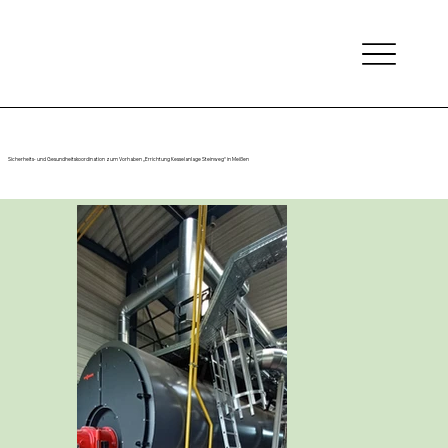
Sicherheits- und Gesundheitskoordination
Sicherheits- und Gesundheitskoordination zum Vorhaben „Errichtung Kesselanlage Steinweg“ in Meißen